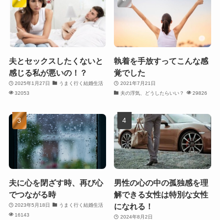
夫とセックスしたくないと
執着を手放すってこんな感
感じる私が悪いの！？
覚でした
2025年1月27日
うまく行く結婚生活
2021年7月21日
32053
夫の浮気、どうしたらいい？
29826
夫に心を閉ざす時、再び心
男性の心の中の孤独感を理
でつながる時
解できる女性は特別な女性
になれる！
2023年5月18日
うまく行く結婚生活
16143
2024年8月2日