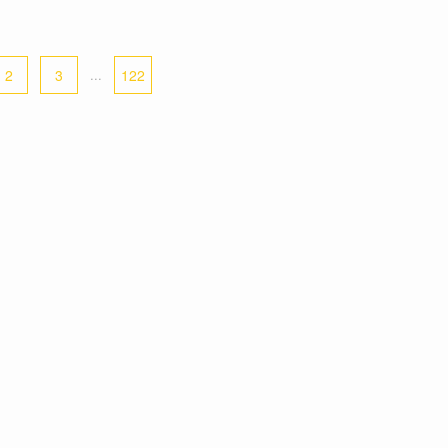
2
3
...
122