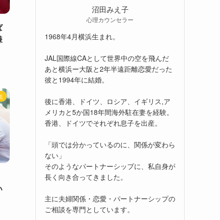
沼田みえ子
心理カウンセラー
ば
1968年4月横浜生まれ。
嫌
JAL国際線CAとして世界中の空を飛んだ
あと横浜ー大阪と2年半遠距離恋愛だった
彼と1994年に結婚。
法
後に香港、ドイツ、ロシア、イギリス,ア
メリカと5か国18年間海外駐在妻を経験。
香港、ドイツでそれぞれ息子を出産。
「頭では分かっているのに、関係が変わら
ない」
そのようなパートナーシップに、私自身が
、
長く向き合ってきました。
い
主に夫婦関係・恋愛・パートナーシップの
ご相談を専門としています。