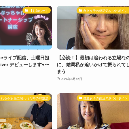
【お知らせ】
自立女子の婚活気をつけポイン
ubeライブ配信、土曜日担
【必読！】最初は追われる立場な
ver デビューします♥️〜
に、結局私が追いかけて振られて
まう
2026年6月15日
られる不安感に襲われた時の対処法
自立女子の婚活気をつけポイン