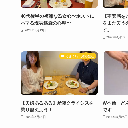
40代後半の複雑な乙女心〜ホストに
【不安感を
ハマる現実逃避の心理〜
をまた失う
す。
2026年6月13日
2026年6月10日
うまく行く結婚生活
【夫婦あるある】産後クライシスを
W不倫、ど
乗り越えよう！
です
2026年5月31日
2026年5月25日