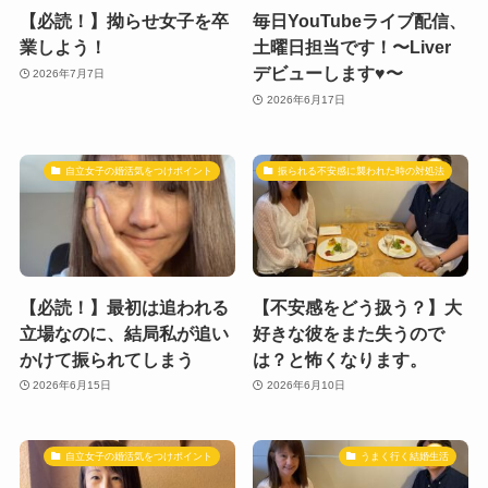
【必読！】拗らせ女子を卒
毎日YouTubeライブ配信、
業しよう！
土曜日担当です！〜Liver
デビューします♥️〜
2026年7月7日
2026年6月17日
自立女子の婚活気をつけポイント
振られる不安感に襲われた時の対処法
【必読！】最初は追われる
【不安感をどう扱う？】大
立場なのに、結局私が追い
好きな彼をまた失うので
かけて振られてしまう
は？と怖くなります。
2026年6月15日
2026年6月10日
自立女子の婚活気をつけポイント
うまく行く結婚生活