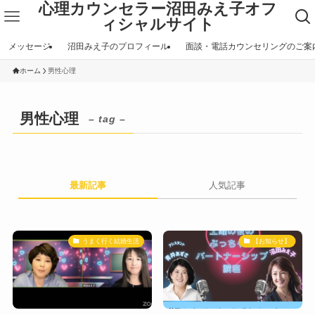
心理カウンセラー沼田みえ子オフ
ィシャルサイト
メッセージ
沼田みえ子のプロフィール
面談・電話カウンセリングのご案
ホーム
男性心理
男性心理
– tag –
最新記事
人気記事
うまく行く結婚生活
【お知らせ】