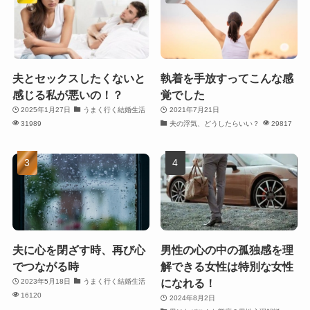
夫とセックスしたくないと
執着を手放すってこんな感
感じる私が悪いの！？
覚でした
2025年1月27日
うまく行く結婚生活
2021年7月21日
31989
夫の浮気、どうしたらいい？
29817
夫に心を閉ざす時、再び心
男性の心の中の孤独感を理
でつながる時
解できる女性は特別な女性
になれる！
2023年5月18日
うまく行く結婚生活
16120
2024年8月2日