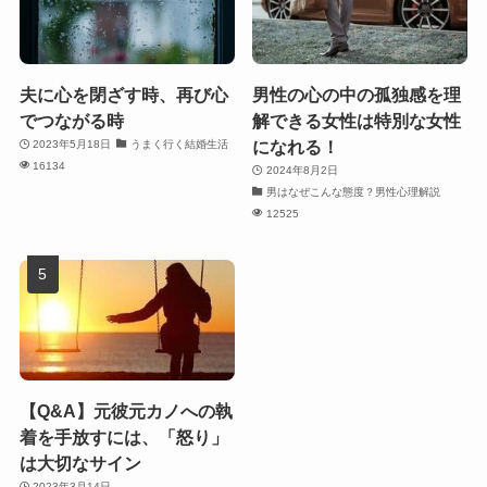
夫に心を閉ざす時、再び心
男性の心の中の孤独感を理
でつながる時
解できる女性は特別な女性
になれる！
2023年5月18日
うまく行く結婚生活
16134
2024年8月2日
男はなぜこんな態度？男性心理解説
12525
【Q&A】元彼元カノへの執
着を手放すには、「怒り」
は大切なサイン
2023年3月14日