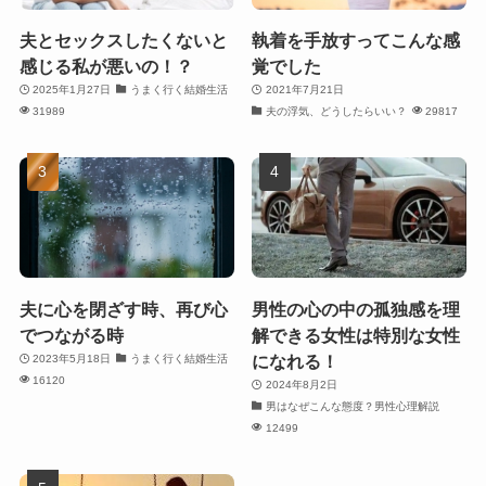
夫とセックスしたくないと
執着を手放すってこんな感
感じる私が悪いの！？
覚でした
2025年1月27日
うまく行く結婚生活
2021年7月21日
31989
夫の浮気、どうしたらいい？
29817
夫に心を閉ざす時、再び心
男性の心の中の孤独感を理
でつながる時
解できる女性は特別な女性
になれる！
2023年5月18日
うまく行く結婚生活
16120
2024年8月2日
男はなぜこんな態度？男性心理解説
12499