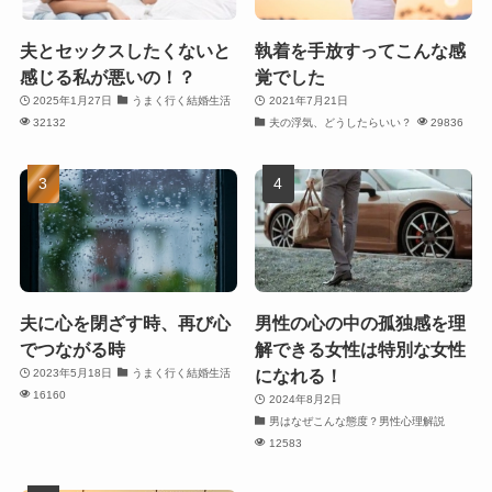
夫とセックスしたくないと
執着を手放すってこんな感
感じる私が悪いの！？
覚でした
2025年1月27日
うまく行く結婚生活
2021年7月21日
32132
夫の浮気、どうしたらいい？
29836
夫に心を閉ざす時、再び心
男性の心の中の孤独感を理
でつながる時
解できる女性は特別な女性
になれる！
2023年5月18日
うまく行く結婚生活
16160
2024年8月2日
男はなぜこんな態度？男性心理解説
12583