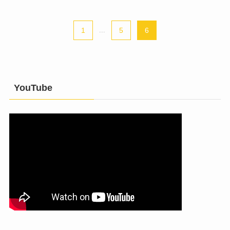
1
...
5
6
YouTube