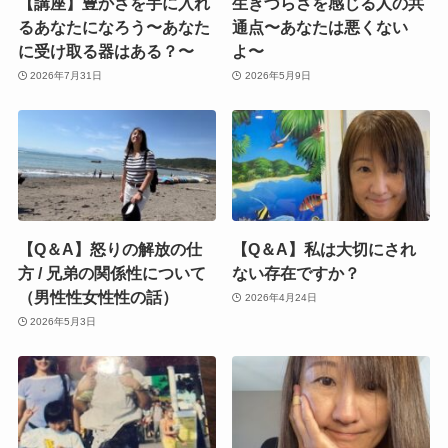
【講座】豊かさを手に入れ
生きづらさを感じる人の共
るあなたになろう〜あなた
通点〜あなたは悪くない
に受け取る器はある？〜
よ〜
2026年7月31日
2026年5月9日
【Q＆A】怒りの解放の仕
【Q＆A】私は大切にされ
方 / 兄弟の関係性について
ない存在ですか？
（男性性女性性の話）
2026年4月24日
2026年5月3日