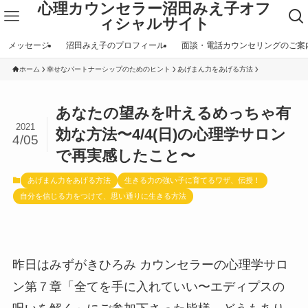
心理カウンセラー沼田みえ子オフ
ィシャルサイト
メッセージ
沼田みえ子のプロフィール
面談・電話カウンセリングのご案
ホーム
幸せなパートナーシップのためのヒント
あげまん力をあげる方法
あなたの望みを叶えるめっちゃ有
2021
効な方法〜4/4(日)の心理学サロン
4/05
で再実感したこと〜
あげまん力をあげる方法
生きる力の強い子に育てるワザ、伝授！
自分を信じる力をつけて、思い通りに生きる方法
昨日はみずがきひろみ カウンセラーの心理学サロ
ン第７章「全てを手に入れていい〜エディプスの