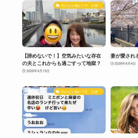
男の心を掴むワザ、伝授！
【諦めないで！】空気みたいな存在
妻が愛され
の夫とこれからも過ごすって地獄？
2026年4月4日
2026年4月13日
男の心を掴むワザ、伝授！