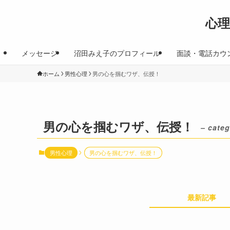
心
メッセージ
沼田みえ子のプロフィール
面談・電話カウ
ホーム
男性心理
男の心を掴むワザ、伝授！
男の心を掴むワザ、伝授！
– categ
男性心理
男の心を掴むワザ、伝授！
最新記事