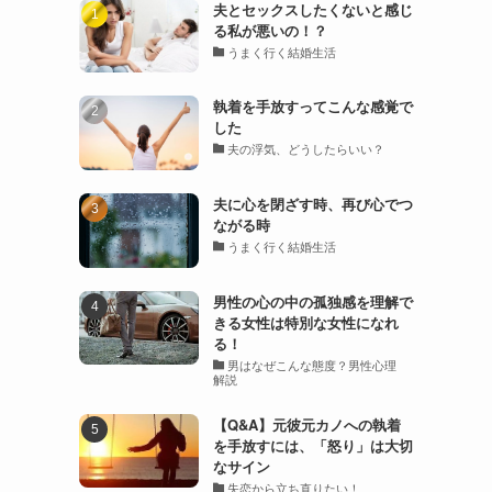
夫とセックスしたくないと感じ
る私が悪いの！？
うまく行く結婚生活
執着を手放すってこんな感覚で
した
夫の浮気、どうしたらいい？
夫に心を閉ざす時、再び心でつ
ながる時
うまく行く結婚生活
男性の心の中の孤独感を理解で
きる女性は特別な女性になれ
る！
男はなぜこんな態度？男性心理
解説
【Q&A】元彼元カノへの執着
を手放すには、「怒り」は大切
なサイン
失恋から立ち直りたい！