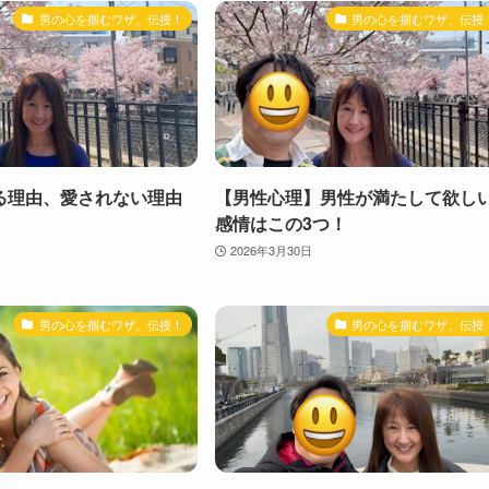
男の心を掴むワザ、伝授！
男の心を掴むワザ、伝授
る理由、愛されない理由
【男性心理】男性が満たして欲し
感情はこの3つ！
2026年3月30日
男の心を掴むワザ、伝授！
男の心を掴むワザ、伝授