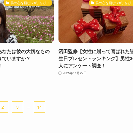
男の心を掴むワザ、伝授！
男の心を掴むワザ、伝授
あなたは彼の大切なもの
沼田監修【女性に贈って喜ばれた
きていますか？
生日プレゼントランキング】男性3
人にアンケート調査！
日
2025年11月27日
2
3
...
14