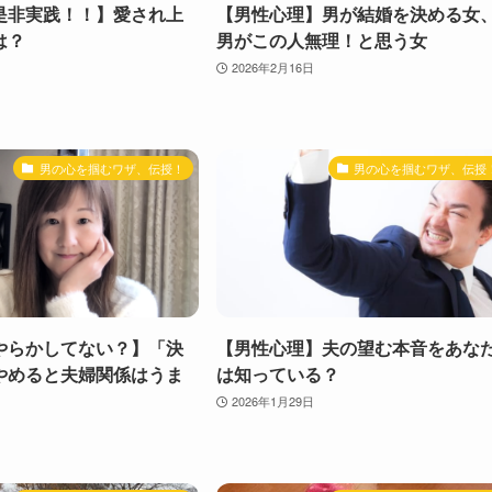
是非実践！！】愛され上
【男性心理】男が結婚を決める女
は？
男がこの人無理！と思う女
2026年2月16日
男の心を掴むワザ、伝授！
男の心を掴むワザ、伝授
やらかしてない？】「決
【男性心理】夫の望む本音をあな
やめると夫婦関係はうま
は知っている？
2026年1月29日