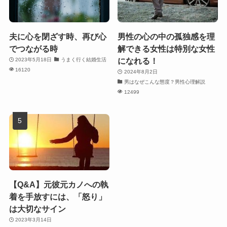
夫に心を閉ざす時、再び心
男性の心の中の孤独感を理
でつながる時
解できる女性は特別な女性
になれる！
2023年5月18日
うまく行く結婚生活
16120
2024年8月2日
男はなぜこんな態度？男性心理解説
12499
【Q&A】元彼元カノへの執
着を手放すには、「怒り」
は大切なサイン
2023年3月14日