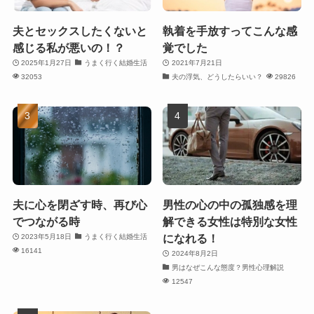
夫とセックスしたくないと
執着を手放すってこんな感
感じる私が悪いの！？
覚でした
2025年1月27日
うまく行く結婚生活
2021年7月21日
32053
夫の浮気、どうしたらいい？
29826
夫に心を閉ざす時、再び心
男性の心の中の孤独感を理
でつながる時
解できる女性は特別な女性
になれる！
2023年5月18日
うまく行く結婚生活
16141
2024年8月2日
男はなぜこんな態度？男性心理解説
12547