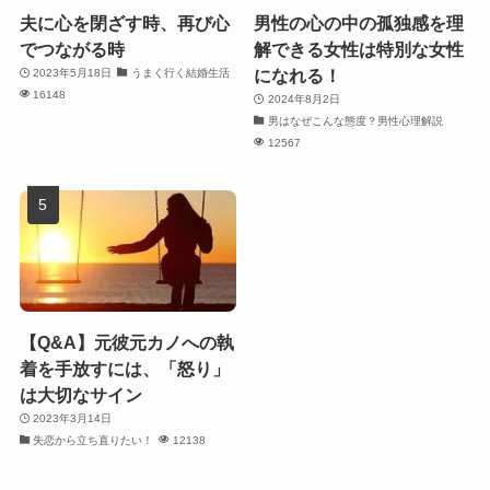
夫に心を閉ざす時、再び心
男性の心の中の孤独感を理
でつながる時
解できる女性は特別な女性
になれる！
2023年5月18日
うまく行く結婚生活
16148
2024年8月2日
男はなぜこんな態度？男性心理解説
12567
【Q&A】元彼元カノへの執
着を手放すには、「怒り」
は大切なサイン
2023年3月14日
失恋から立ち直りたい！
12138