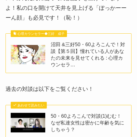
よ！私の口を開けて天井を見上げる「ぽっかーー
ーん顔」も必見です！（恥！）
心理カウンセラー◆三好 成子
沼田 &三好50・60よろこんで！対
談【第５回】憧れている人があな
たの未来を見せてくれる : 心理カ
ウンセラ…
過去の対談は以下をご覧ください！
あわせて読みたい
50・60よろこんで対談(1)むむ！
なぜ私達女性は密かに年齢を気に
しちゃう？