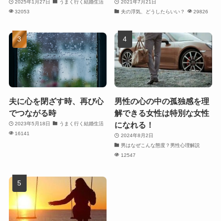
2025年1月27日
うまく行く結婚生活
2021年7月21日
32053
夫の浮気、どうしたらいい？
29826
夫に心を閉ざす時、再び心
男性の心の中の孤独感を理
でつながる時
解できる女性は特別な女性
になれる！
2023年5月18日
うまく行く結婚生活
16141
2024年8月2日
男はなぜこんな態度？男性心理解説
12547