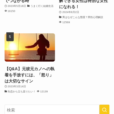
でつながる時
解できる女性は特別な女性
になれる！
2023年5月18日
うまく行く結婚生活
16150
2024年8月2日
男はなぜこんな態度？男性心理解説
12569
【Q&A】元彼元カノへの執
着を手放すには、「怒り」
は大切なサイン
2023年3月14日
失恋から立ち直りたい！
12139