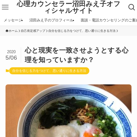
心理カウンセラー沼田みえ子オフ
ィシャルサイト
メッセージ
沼田みえ子のプロフィール
面談・電話カウンセリングのご案
ホーム
自己肯定感アップ
自分を信じる力をつけて、思い通りに生きる方法
心と現実を一致させようとする心
2020
5/06
理を知っていますか？
自分を信じる力をつけて、思い通りに生きる方法