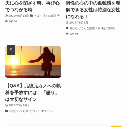
夫に心を閉ざす時、再び心
男性の心の中の孤独感を理
でつながる時
解できる女性は特別な女性
になれる！
2023年5月18日
うまく行く結婚生活
16150
2024年8月2日
男はなぜこんな態度？男性心理解説
12569
【Q&A】元彼元カノへの執
着を手放すには、「怒り」
は大切なサイン
2023年3月14日
失恋から立ち直りたい！
12139