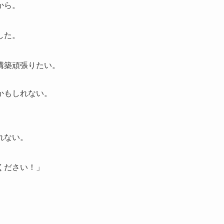
から。
した。
構築頑張りたい。
かもしれない。
れない。
ください！」