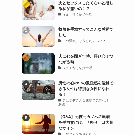
夫とセックスしたくないと感じ
る私が悪いの！？
うまく行く結婚生活
執着を手放すってこんな感覚で
した
夫の浮気、どうしたらいい？
夫に心を閉ざす時、再び心でつ
ながる時
うまく行く結婚生活
男性の心の中の孤独感を理解で
きる女性は特別な女性になれ
る！
男はなぜこんな態度？男性心理
解説
【Q&A】元彼元カノへの執着
を手放すには、「怒り」は大切
なサイン
失恋から立ち直りたい！