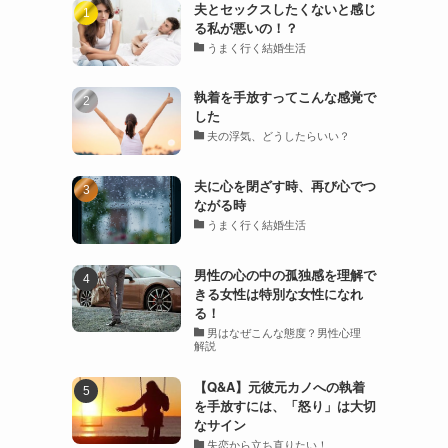
夫とセックスしたくないと感じ
る私が悪いの！？
うまく行く結婚生活
執着を手放すってこんな感覚で
した
夫の浮気、どうしたらいい？
夫に心を閉ざす時、再び心でつ
ながる時
うまく行く結婚生活
男性の心の中の孤独感を理解で
きる女性は特別な女性になれ
る！
男はなぜこんな態度？男性心理
解説
【Q&A】元彼元カノへの執着
を手放すには、「怒り」は大切
なサイン
失恋から立ち直りたい！