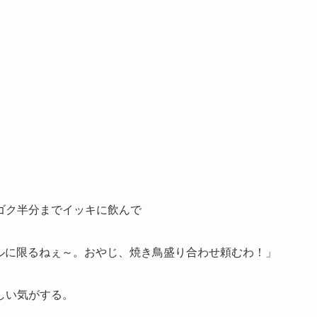
ゴク半分までイッキに飲んで
ルに限るねぇ～。おやじ、焼き鳥盛り合わせ頼むわ！」
しい気がする。