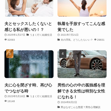
夫とセックスしたくないと
執着を手放すってこんな感
感じる私が悪いの！？
覚でした
2025年1月27日
うまく行く結婚生活
2021年7月21日
32093
夫の浮気、どうしたらいい？
29831
夫に心を閉ざす時、再び心
男性の心の中の孤独感を理
でつながる時
解できる女性は特別な女性
になれる！
2023年5月18日
うまく行く結婚生活
16148
2024年8月2日
男はなぜこんな態度？男性心理解説