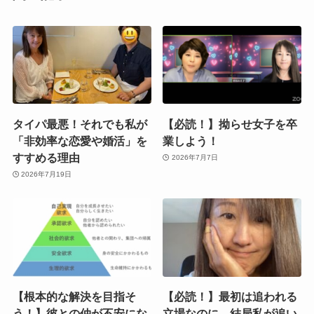
タイパ最悪！それでも私が
【必読！】拗らせ女子を卒
「非効率な恋愛や婚活」を
業しよう！
すすめる理由
2026年7月7日
2026年7月19日
【根本的な解決を目指そ
【必読！】最初は追われる
う！】彼との仲が不安にな
立場なのに、結局私が追い