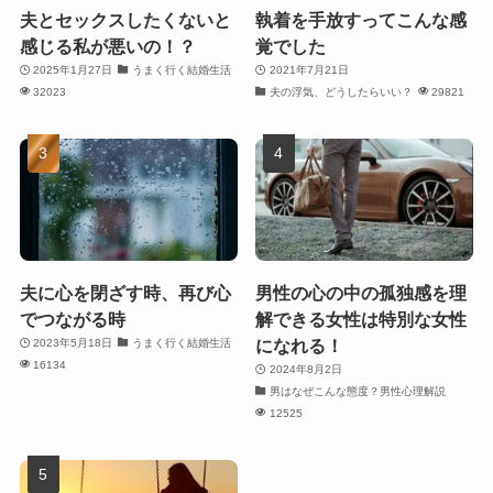
夫とセックスしたくないと
執着を手放すってこんな感
感じる私が悪いの！？
覚でした
2025年1月27日
うまく行く結婚生活
2021年7月21日
32023
夫の浮気、どうしたらいい？
29821
夫に心を閉ざす時、再び心
男性の心の中の孤独感を理
でつながる時
解できる女性は特別な女性
になれる！
2023年5月18日
うまく行く結婚生活
16134
2024年8月2日
男はなぜこんな態度？男性心理解説
12525