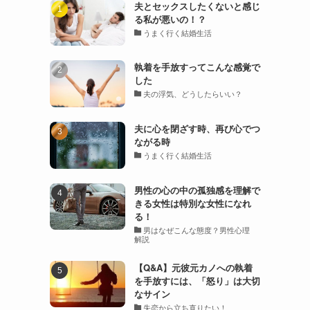
夫とセックスしたくないと感じ
る私が悪いの！？
うまく行く結婚生活
執着を手放すってこんな感覚で
した
夫の浮気、どうしたらいい？
夫に心を閉ざす時、再び心でつ
ながる時
うまく行く結婚生活
男性の心の中の孤独感を理解で
きる女性は特別な女性になれ
る！
男はなぜこんな態度？男性心理
解説
【Q&A】元彼元カノへの執着
を手放すには、「怒り」は大切
なサイン
失恋から立ち直りたい！