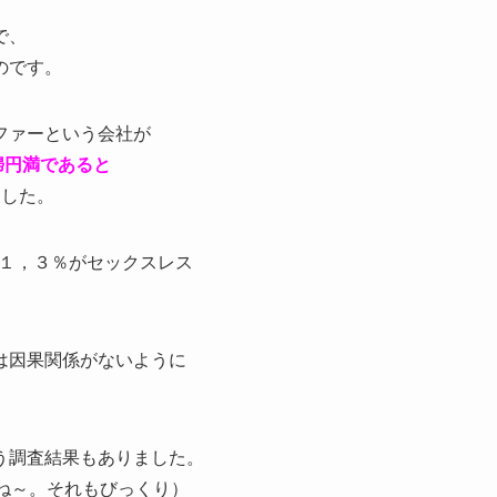
で、
のです。
ファーという会社が
婦円満であると
ました。
７１，３％がセックスレス
は因果関係がないように
う調査結果もありました。
ね～。それもびっくり）