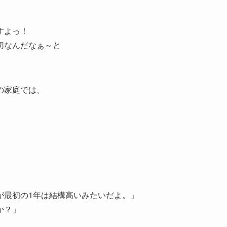
」
すよっ！
切なんだなぁ～と
の家庭では、
が最初の1年は結構高いみたいだよ。」
か？」