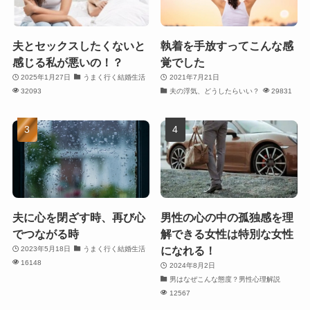
夫とセックスしたくないと
執着を手放すってこんな感
感じる私が悪いの！？
覚でした
2025年1月27日
うまく行く結婚生活
2021年7月21日
32093
夫の浮気、どうしたらいい？
29831
夫に心を閉ざす時、再び心
男性の心の中の孤独感を理
でつながる時
解できる女性は特別な女性
になれる！
2023年5月18日
うまく行く結婚生活
16148
2024年8月2日
男はなぜこんな態度？男性心理解説
12567