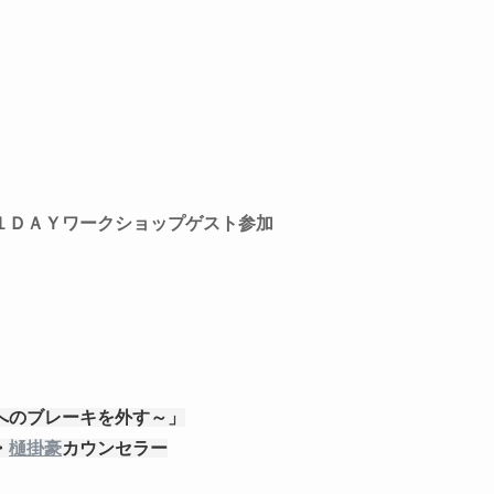
１ＤＡＹワークショップゲスト参加
へのブレーキを外す～」
・
樋掛豪
カウンセラー