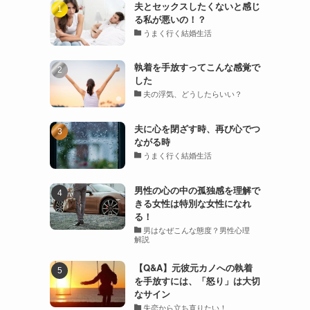
夫とセックスしたくないと感じ
る私が悪いの！？
うまく行く結婚生活
執着を手放すってこんな感覚で
した
夫の浮気、どうしたらいい？
夫に心を閉ざす時、再び心でつ
ながる時
うまく行く結婚生活
男性の心の中の孤独感を理解で
きる女性は特別な女性になれ
る！
男はなぜこんな態度？男性心理
解説
【Q&A】元彼元カノへの執着
を手放すには、「怒り」は大切
なサイン
失恋から立ち直りたい！