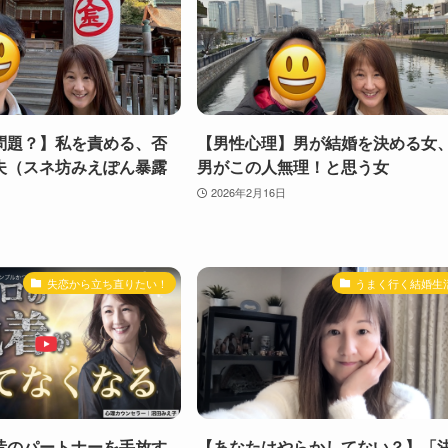
問題？】私を責める、否
【男性心理】男が結婚を決める女
夫（スネ坊みえぽん暴露
男がこの人無理！と思う女
2026年2月16日
失恋から立ち直りたい！
うまく行く結婚生
昔のパートナーを手放す
【あなたはやらかしてない？】「