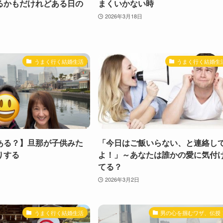
るかもだけれどある日の
まくいかない時
2026年3月18日
うまく行く結婚生活
うまく行く結婚生
ある？】旦那が子供みた
「今日はご飯いらない、と連絡し
りする
よ！」～あなたは誰かの愛に気付
てる？
2026年3月2日
うまく行く結婚生活
男の心を掴むワザ、伝授