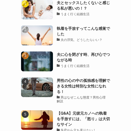
夫とセックスしたくないと感じ
る私が悪いの！？
うまく行く結婚生活
執着を手放すってこんな感覚で
した
夫の浮気、どうしたらいい？
夫に心を閉ざす時、再び心でつ
ながる時
うまく行く結婚生活
男性の心の中の孤独感を理解で
きる女性は特別な女性になれ
る！
男はなぜこんな態度？男性心理
解説
【Q&A】元彼元カノへの執着
を手放すには、「怒り」は大切
なサイン
失恋から立ち直りたい！