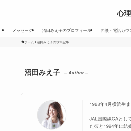
心
メッセージ
沼田みえ子のプロフィール
面談・電話カウ
ホーム
沼田みえ子の執筆記事
沼田みえ子
– Author –
1968年4月横浜
JAL国際線CAと
た彼と1994年に