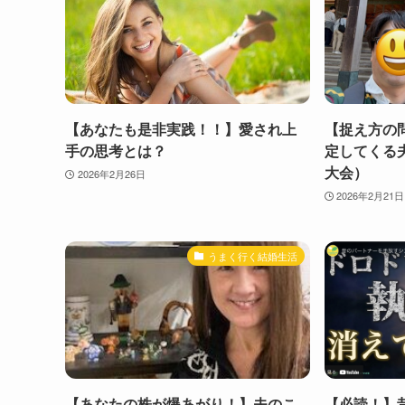
【あなたも是非実践！！】愛され上
【捉え方の
手の思考とは？
定してくる
大会）
2026年2月26日
2026年2月21日
うまく行く結婚生活
【あなたの株が爆あがり！】夫のこ
【必読！】