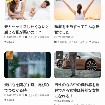
夫とセックスしたくないと
執着を手放すってこんな感
感じる私が悪いの！？
覚でした
2025年1月27日
うまく行く結婚生活
2021年7月21日
32023
夫の浮気、どうしたらいい？
29821
夫に心を閉ざす時、再び心
男性の心の中の孤独感を理
でつながる時
解できる女性は特別な女性
になれる！
2023年5月18日
うまく行く結婚生活
16134
2024年8月2日