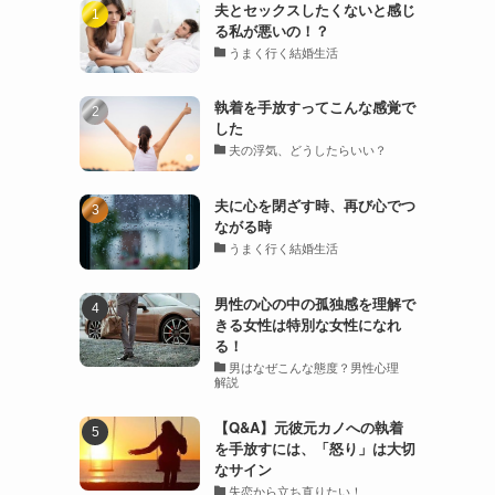
夫とセックスしたくないと感じ
る私が悪いの！？
うまく行く結婚生活
執着を手放すってこんな感覚で
した
夫の浮気、どうしたらいい？
夫に心を閉ざす時、再び心でつ
ながる時
うまく行く結婚生活
男性の心の中の孤独感を理解で
きる女性は特別な女性になれ
る！
男はなぜこんな態度？男性心理
解説
【Q&A】元彼元カノへの執着
を手放すには、「怒り」は大切
なサイン
失恋から立ち直りたい！