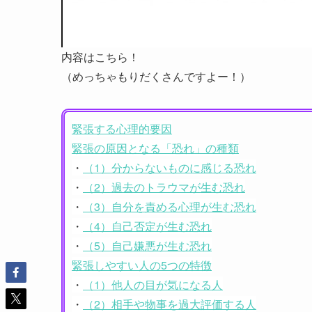
内容はこちら！
（めっちゃもりだくさんですよー！）
緊張する心理的要因
緊張の原因となる「恐れ」の種類
・
（1）分からないものに感じる恐れ
・
（2）過去のトラウマが生む恐れ
・
（3）自分を責める心理が生む恐れ
・
（4）自己否定が生む恐れ
・
（5）自己嫌悪が生む恐れ
緊張しやすい人の5つの特徴
・
（1）他人の目が気になる人
・
（2）相手や物事を過大評価する人