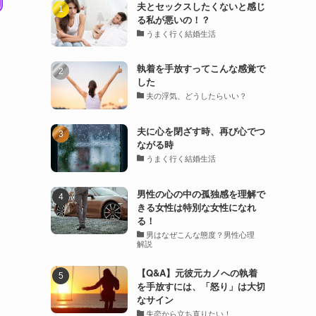
夫とセックスしたくないと感じ
る私が悪いの！？
うまく行く結婚生活
執着を手放すってこんな感覚で
した
夫の浮気、どうしたらいい？
夫に心を閉ざす時、再び心でつ
ながる時
うまく行く結婚生活
男性の心の中の孤独感を理解で
きる女性は特別な女性になれ
る！
男はなぜこんな態度？男性心理
解説
【Q&A】元彼元カノへの執着
を手放すには、「怒り」は大切
なサイン
失恋から立ち直りたい！