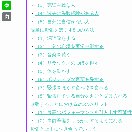
・
（3）完璧主義な人
・
（4）過去に失敗経験がある人
・
（5）自分に自信がない人
簡単に緊張をほぐす8つの方法
・
（1）深呼吸をする
・
（2）自分の心境を実況中継する
・
（3）音楽を聴く
・
（4）リラックスのつぼを押す
・
（5）体を動かす
・
（6）ポジティブな言葉を発する
・
（7）緊張をほぐす食べ物を食べる
・
（8）緊張している自分を丸ごと受け入れる
緊張することにおける2つのメリット
・
（1）最高のパフォーマンスを引き出す可能
・
（2）事前準備をしっかりするようになる
緊張と上手に付き合っていこう