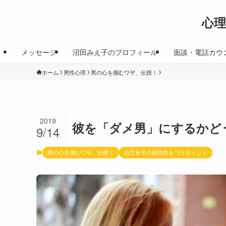
心
メッセージ
沼田みえ子のプロフィール
面談・電話カウ
ホーム
男性心理
男の心を掴むワザ、伝授！
2019
彼を「ダメ男」にするかど
9/14
男の心を掴むワザ、伝授！
自立女子の婚活気をつけポイント