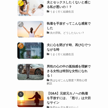
夫とセックスしたくないと感じ
る私が悪いの！？
うまく行く結婚生活
執着を手放すってこんな感覚で
した
夫の浮気、どうしたらいい？
夫に心を閉ざす時、再び心でつ
ながる時
うまく行く結婚生活
男性の心の中の孤独感を理解で
きる女性は特別な女性になれ
る！
男はなぜこんな態度？男性心理
解説
【Q&A】元彼元カノへの執着
を手放すには、「怒り」は大切
なサイン
失恋から立ち直りたい！