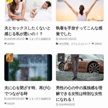
夫とセックスしたくないと
執着を手放すってこんな感
感じる私が悪いの！？
覚でした
2025年1月27日
うまく行く結婚生活
2021年7月21日
32002
夫の浮気、どうしたらいい？
29819
夫に心を閉ざす時、再び心
男性の心の中の孤独感を理
でつながる時
解できる女性は特別な女性
になれる！
2023年5月18日
うまく行く結婚生活
16125
2024年8月2日