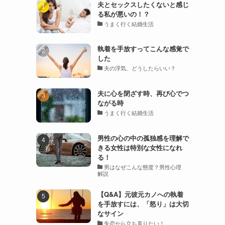
夫とセックスしたくないと感じ
る私が悪いの！？
うまく行く結婚生活
執着を手放すってこんな感覚で
した
夫の浮気、どうしたらいい？
夫に心を閉ざす時、再び心でつ
ながる時
うまく行く結婚生活
男性の心の中の孤独感を理解で
きる女性は特別な女性になれ
る！
男はなぜこんな態度？男性心理
解説
【Q&A】元彼元カノへの執着
を手放すには、「怒り」は大切
なサイン
失恋から立ち直りたい！