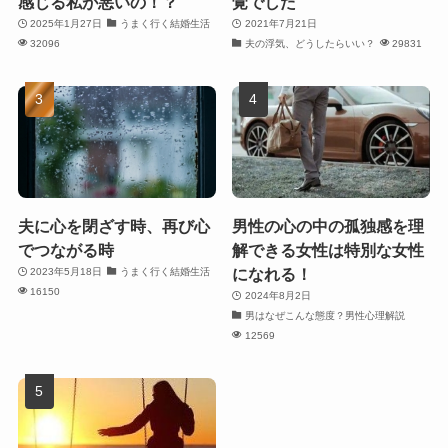
感じる私が悪いの！？
覚でした
2025年1月27日
うまく行く結婚生活
2021年7月21日
32096
夫の浮気、どうしたらいい？
29831
夫に心を閉ざす時、再び心
男性の心の中の孤独感を理
でつながる時
解できる女性は特別な女性
になれる！
2023年5月18日
うまく行く結婚生活
16150
2024年8月2日
男はなぜこんな態度？男性心理解説
12569