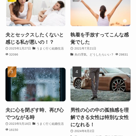
夫とセックスしたくないと
執着を手放すってこんな感
感じる私が悪いの！？
覚でした
2025年1月27日
うまく行く結婚生活
2021年7月21日
32096
夫の浮気、どうしたらいい？
29831
夫に心を閉ざす時、再び心
男性の心の中の孤独感を理
でつながる時
解できる女性は特別な女性
になれる！
2023年5月18日
うまく行く結婚生活
16150
2024年8月2日