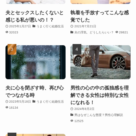
夫とセックスしたくないと
執着を手放すってこんな感
感じる私が悪いの！？
覚でした
2025年1月27日
うまく行く結婚生活
2021年7月21日
32023
夫の浮気、どうしたらいい？
29821
夫に心を閉ざす時、再び心
男性の心の中の孤独感を理
でつながる時
解できる女性は特別な女性
になれる！
2023年5月18日
うまく行く結婚生活
16134
2024年8月2日
男はなぜこんな態度？男性心理解説
12525