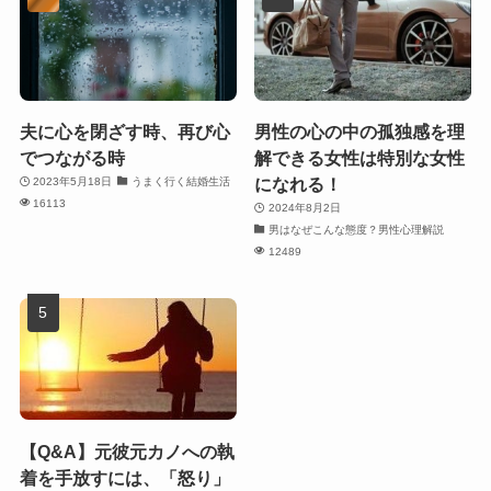
夫に心を閉ざす時、再び心
男性の心の中の孤独感を理
でつながる時
解できる女性は特別な女性
になれる！
2023年5月18日
うまく行く結婚生活
16113
2024年8月2日
男はなぜこんな態度？男性心理解説
12489
【Q&A】元彼元カノへの執
着を手放すには、「怒り」