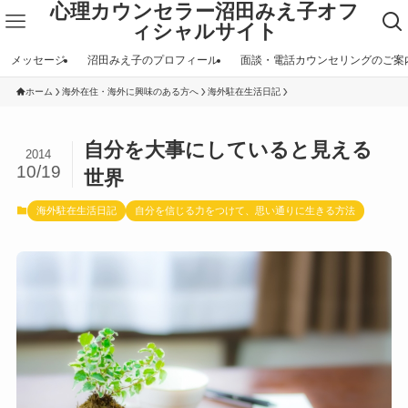
心理カウンセラー沼田みえ子オフ
ィシャルサイト
メッセージ
沼田みえ子のプロフィール
面談・電話カウンセリングのご案
ホーム
海外在住・海外に興味のある方へ
海外駐在生活日記
自分を大事にしていると見える
2014
10/19
世界
海外駐在生活日記
自分を信じる力をつけて、思い通りに生きる方法