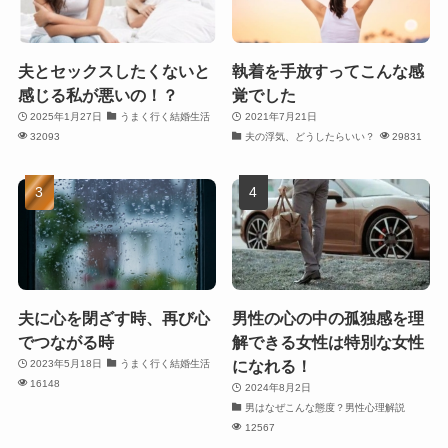
夫とセックスしたくないと
執着を手放すってこんな感
感じる私が悪いの！？
覚でした
2025年1月27日
うまく行く結婚生活
2021年7月21日
32093
夫の浮気、どうしたらいい？
29831
夫に心を閉ざす時、再び心
男性の心の中の孤独感を理
でつながる時
解できる女性は特別な女性
になれる！
2023年5月18日
うまく行く結婚生活
16148
2024年8月2日
男はなぜこんな態度？男性心理解説
12567