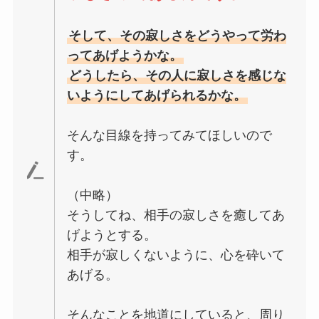
そして、その寂しさをどうやって労わ
ってあげようかな。
どうしたら、その人に寂しさを感じな
いようにしてあげられるかな。
そんな目線を持ってみてほしいので
す。
（中略）
そうしてね、相手の寂しさを癒してあ
げようとする。
相手が寂しくないように、心を砕いて
あげる。
そんなことを地道にしていると、周り