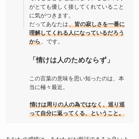
がとても優しく接してくれていること
に気がつきます。
だってあなたは
、
皆の寂しさを一番に
理解してくれる人になっているだろう
から
、です。
「情けは人のためならず」
この言葉の意味を思い知ったのは、本
当に極々最近。
情けは周りの人の為ではなく、巡り巡
って自分に返ってくる、ということ。