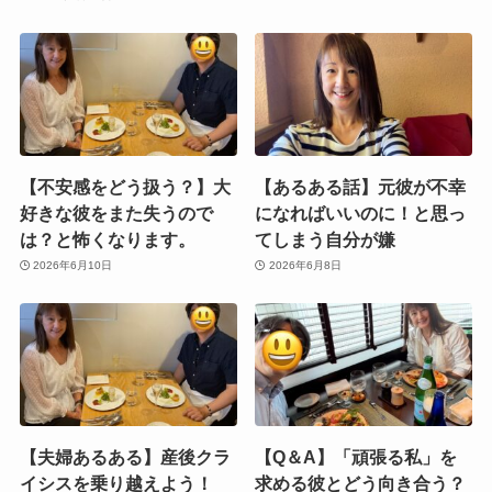
【不安感をどう扱う？】大
【あるある話】元彼が不幸
好きな彼をまた失うので
になればいいのに！と思っ
は？と怖くなります。
てしまう自分が嫌
2026年6月10日
2026年6月8日
【夫婦あるある】産後クラ
【Q＆A】「頑張る私」を
イシスを乗り越えよう！
求める彼とどう向き合う？