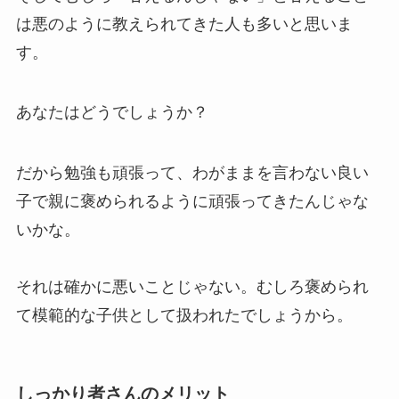
は悪のように教えられてきた人も多いと思いま
す。
あなたはどうでしょうか？
だから勉強も頑張って、わがままを言わない良い
子で親に褒められるように頑張ってきたんじゃな
いかな。
それは確かに悪いことじゃない。むしろ褒められ
て模範的な子供として扱われたでしょうから。
しっかり者さんのメリット