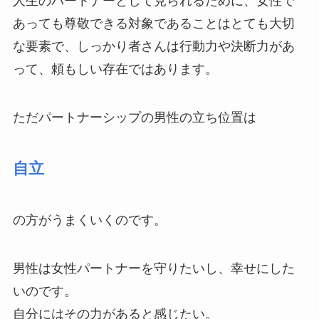
人生のパートナーとして見られるために、女性で
あっても尊敬できる対象であることはとても大切
な要素で、しっかり者さんは行動力や決断力があ
って、頼もしい存在ではあります。
ただパートナーシップの男性の立ち位置は
自立
の方がうまくいくのです。
男性は女性パートナーを守りたいし、幸せにした
いのです。
自分にはその力があると感じたい。