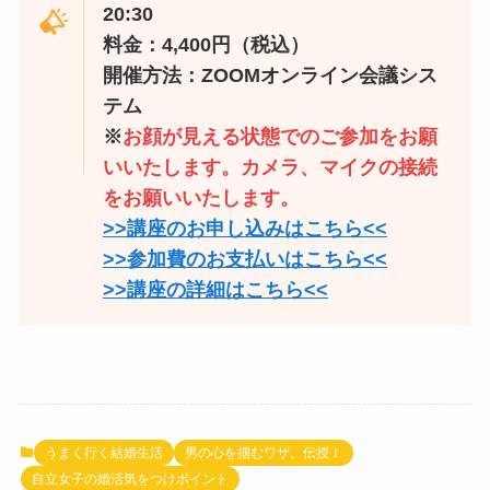
20:30
料金：4,400円（税込）
開催方法：ZOOMオンライン会議シス
テム
※
お顔が見える状態でのご参加をお願
いいたします。カメラ、マイクの接続
をお願いいたします。
>>講座のお申し込みはこちら<<
>>参加費のお支払いはこちら<<
>>講座の詳細はこちら<<
うまく行く結婚生活
男の心を掴むワザ、伝授！
自立女子の婚活気をつけポイント