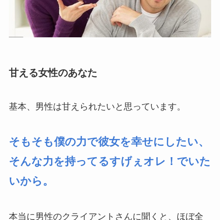
甘える女性のあなた
基本、男性は甘えられたいと思っています。
そもそも僕の力で彼女を幸せにしたい、
そんな力を持ってるすげぇオレ！でいた
いから。
本当に男性のクライアントさんに聞くと、ほぼ全