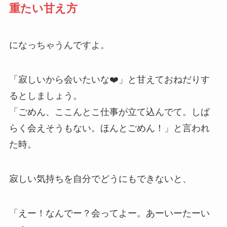
重たい甘え方
になっちゃうんですよ。
「寂しいから会いたいな❤️」と甘えておねだりす
るとしましょう。
「ごめん、ここんとこ仕事が立て込んでて。しば
らく会えそうもない。ほんとごめん！」と言われ
た時。
寂しい気持ちを自分でどうにもできないと、
「えー！なんでー？会ってよー。あーいーたーい