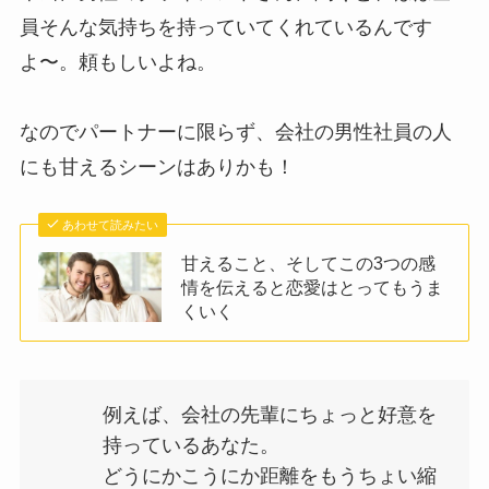
員そんな気持ちを持っていてくれているんです
よ〜。頼もしいよね。
なのでパートナーに限らず、会社の男性社員の人
にも甘えるシーンはありかも！
あわせて読みたい
甘えること、そしてこの3つの感
情を伝えると恋愛はとってもうま
くいく
例えば、会社の先輩にちょっと好意を
持っているあなた。
どうにかこうにか距離をもうちょい縮