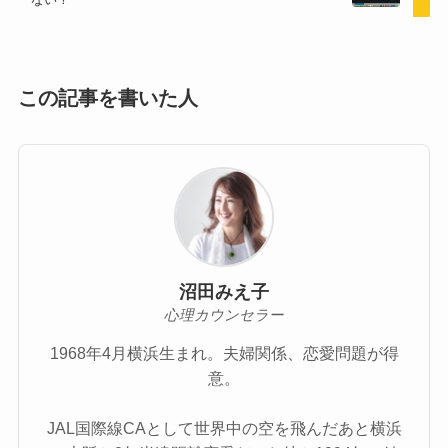
この記事を書いた人
沼田みえ子
心理カウンセラー
1968年4月横浜生まれ。夫婦関係、恋愛問題が得
意。
JAL国際線CAとして世界中の空を飛んだあと横浜