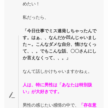
めたい！
私だったら、
「今日仕事でミス連発しちゃったんで
す。はぁ、、なんだか凹んじゃいまし
た～。こんなダメな自分、情けなくっ
て、、。でもこんな話、〇〇さんにし
か言えなくって、、。」
なんて話しかけちゃいますかねぇ。
人は、特に男性は「あなたは特別扱
い」が大好きです。
男性の感じたい感情の中で、
「存在意