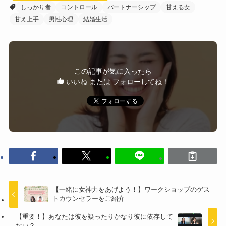
しっかり者
コントロール
パートナーシップ
甘える女
甘え上手
男性心理
結婚生活
この記事が気に入ったら
いいね または フォローしてね！
【一緒に女神力をあげよう！】ワークショップのゲス
トカウンセラーをご紹介
【重要！】あなたは彼を疑ったりかなり彼に依存して
ない？