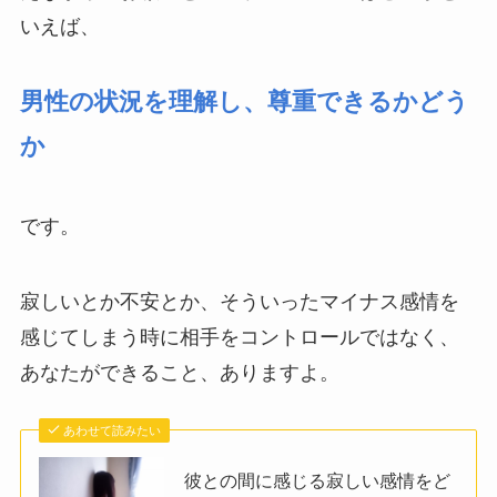
いえば、
男性の状況を理解し、尊重できるかどう
か
です。
寂しいとか不安とか、そういったマイナス感情を
感じてしまう時に相手をコントロールではなく、
あなたができること、ありますよ。
あわせて読みたい
彼との間に感じる寂しい感情をど