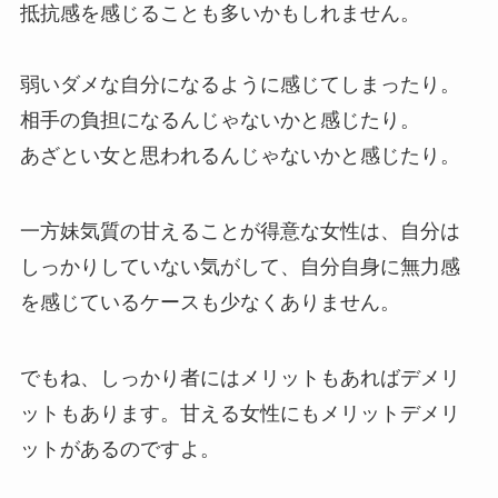
抵抗感を感じることも多いかもしれません。
弱いダメな自分になるように感じてしまったり。
相手の負担になるんじゃないかと感じたり。
あざとい女と思われるんじゃないかと感じたり。
一方妹気質の甘えることが得意な女性は、自分は
しっかりしていない気がして、自分自身に無力感
を感じているケースも少なくありません。
でもね、しっかり者にはメリットもあればデメリ
ットもあります。甘える女性にもメリットデメリ
ットがあるのですよ。