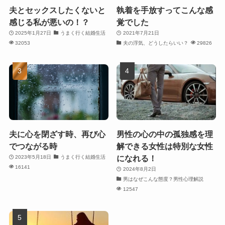
夫とセックスしたくないと
執着を手放すってこんな感
感じる私が悪いの！？
覚でした
2025年1月27日
うまく行く結婚生活
2021年7月21日
32053
夫の浮気、どうしたらいい？
29826
夫に心を閉ざす時、再び心
男性の心の中の孤独感を理
でつながる時
解できる女性は特別な女性
になれる！
2023年5月18日
うまく行く結婚生活
16141
2024年8月2日
男はなぜこんな態度？男性心理解説
12547