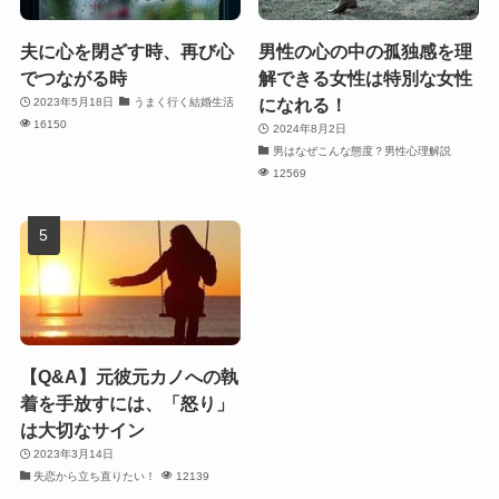
夫に心を閉ざす時、再び心
男性の心の中の孤独感を理
でつながる時
解できる女性は特別な女性
になれる！
2023年5月18日
うまく行く結婚生活
16150
2024年8月2日
男はなぜこんな態度？男性心理解説
12569
【Q&A】元彼元カノへの執
着を手放すには、「怒り」
は大切なサイン
2023年3月14日
失恋から立ち直りたい！
12139