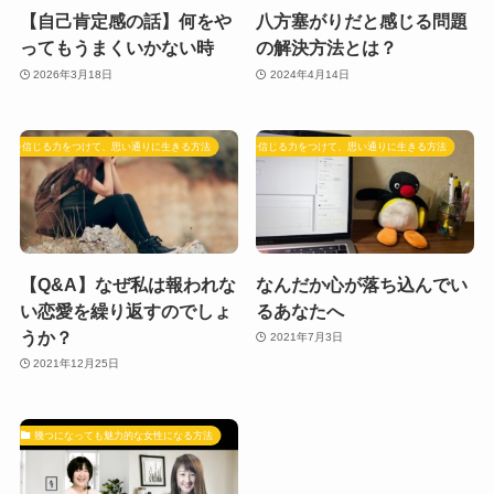
【自己肯定感の話】何をや
八方塞がりだと感じる問題
ってもうまくいかない時
の解決方法とは？
2026年3月18日
2024年4月14日
自分を信じる力をつけて、思い通りに生きる方法
自分を信じる力をつけて、思い通りに生きる方法
【Q&A】なぜ私は報われな
なんだか心が落ち込んでい
い恋愛を繰り返すのでしょ
るあなたへ
うか？
2021年7月3日
2021年12月25日
幾つになっても魅力的な女性になる方法