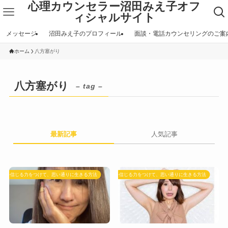
心理カウンセラー沼田みえ子オフ
ィシャルサイト
メッセージ
沼田みえ子のプロフィール
面談・電話カウンセリングのご案
ホーム
八方塞がり
八方塞がり
– tag –
最新記事
人気記事
自分を信じる力をつけて、思い通りに生きる方法
自分を信じる力をつけて、思い通りに生きる方法