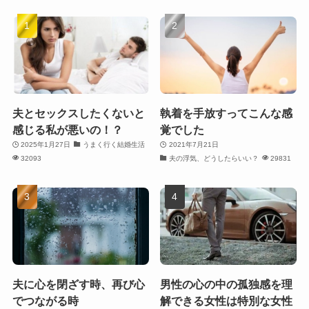
夫とセックスしたくないと
執着を手放すってこんな感
感じる私が悪いの！？
覚でした
2025年1月27日
うまく行く結婚生活
2021年7月21日
32093
夫の浮気、どうしたらいい？
29831
夫に心を閉ざす時、再び心
男性の心の中の孤独感を理
でつながる時
解できる女性は特別な女性