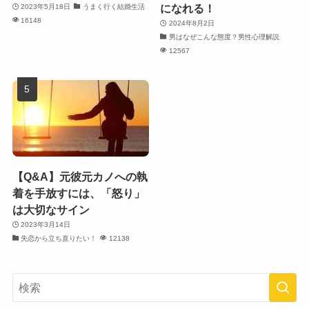
になれる！
2023年5月18日
うまく行く結婚生活
16148
2024年8月2日
男はなぜこんな態度？男性心理解説
12567
【Q&A】元彼元カノへの執
着を手放すには、「怒り」
は大切なサイン
2023年3月14日
失恋から立ち直りたい！
12138