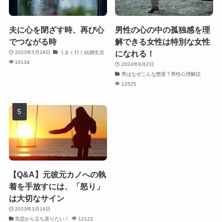
夫に心を閉ざす時、再び心
男性の心の中の孤独感を理
でつながる時
解できる女性は特別な女性
になれる！
2023年5月18日
うまく行く結婚生活
16134
2024年8月2日
男はなぜこんな態度？男性心理解説
12525
【Q&A】元彼元カノへの執
着を手放すには、「怒り」
は大切なサイン
2023年3月14日
失恋から立ち直りたい！
12122