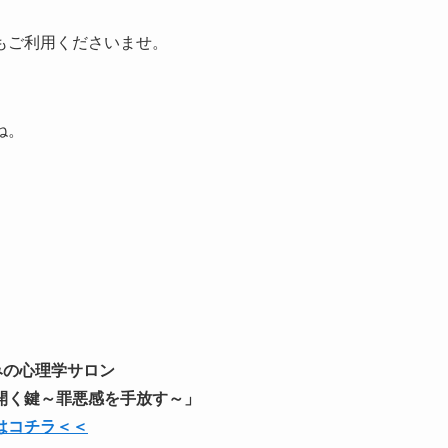
もご利用くださいませ。
ね。
ろみの心理学サロン
感を手放す～」
はコチラ＜＜