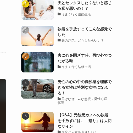
夫とセックスしたくないと感じ
る私が悪いの！？
うまく行く結婚生活
執着を手放すってこんな感覚で
した
夫の浮気、どうしたらいい？
夫に心を閉ざす時、再び心でつ
ながる時
うまく行く結婚生活
男性の心の中の孤独感を理解で
きる女性は特別な女性になれ
る！
男はなぜこんな態度？男性心理
解説
【Q&A】元彼元カノへの執着
を手放すには、「怒り」は大切
なサイン
失恋から立ち直りたい！