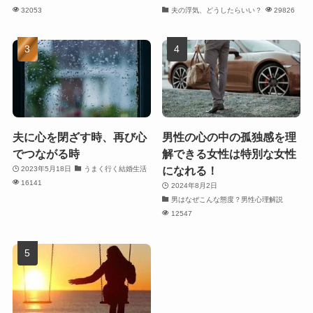
32053
夫の浮気、どうしたらいい？
29826
夫に心を閉ざす時、再び心
男性の心の中の孤独感を理
でつながる時
解できる女性は特別な女性
になれる！
2023年5月18日
うまく行く結婚生活
16141
2024年8月2日
男はなぜこんな態度？男性心理解説
12547