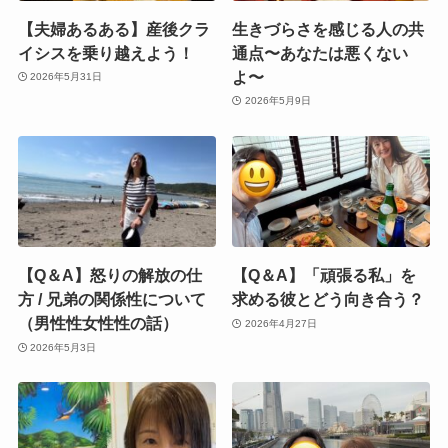
【夫婦あるある】産後クラ
生きづらさを感じる人の共
イシスを乗り越えよう！
通点〜あなたは悪くない
よ〜
2026年5月31日
2026年5月9日
【Q＆A】怒りの解放の仕
【Q＆A】「頑張る私」を
方 / 兄弟の関係性について
求める彼とどう向き合う？
（男性性女性性の話）
2026年4月27日
2026年5月3日