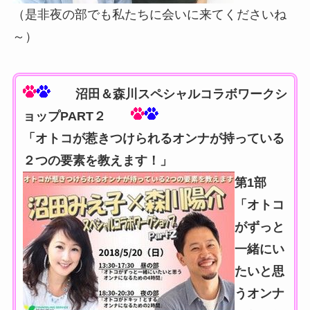
（是非夜の部でも私たちに会いに来てくださいね
～）
沼田＆森川スペシャルコラボワークシ
ョップPART２
「オトコが惹きつけられるオンナが持っている
２つの要素を教えます！」
第1部
「オトコ
がずっと
一緒にい
たいと思
うオンナ