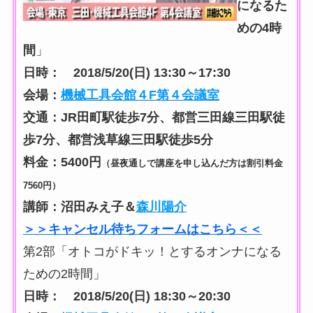
になるた
めの4時
間
」
日時： 2018/5/20(日) 13:30～17:30
会場：
機械工具会館４F第４会議室
交通：JR田町駅徒歩7分、都営三田線三田駅徒
歩7分、都営浅草線三田駅徒歩5分
料金：5400円
（昼夜通しで講座を申し込んだ方は割引料金
7560円）
講師：沼田みえ子＆
森川陽介
＞＞キャンセル待ちフォームはこちら＜＜
第2部「オトコがドキッ！とするオンナになる
ための2時間」
日時： 2018/5/20(日) 18:30～20:30