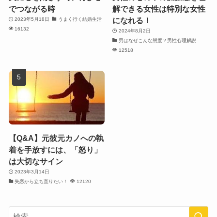
でつながる時
解できる女性は特別な女性
になれる！
2023年5月18日
うまく行く結婚生活
16132
2024年8月2日
男はなぜこんな態度？男性心理解説
12518
【Q&A】元彼元カノへの執
着を手放すには、「怒り」
は大切なサイン
2023年3月14日
失恋から立ち直りたい！
12120