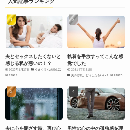
人気記事ランキング
夫とセックスしたくないと
執着を手放すってこんな感
感じる私が悪いの！？
覚でした
2025年1月27日
うまく行く結婚生活
2021年7月21日
32018
夫の浮気、どうしたらいい？
29820
夫に心を閉ざす時、再び心
男性の心の中の孤独感を理