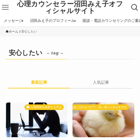
心理カウンセラー沼田みえ子オフ
ィシャルサイト
メッセージ
沼田みえ子のプロフィール
面談・電話カウンセリングのご案
ホーム
安心したい
安心したい
– tag –
最新記事
人気記事
人間関係を改善する方法
自分を信じる力をつけて、思い通りに生きる方法