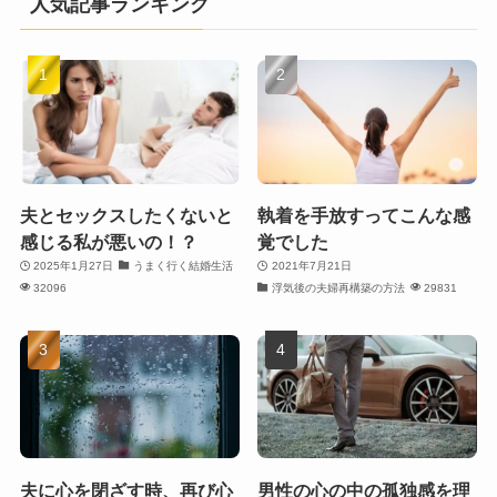
人気記事ランキング
夫とセックスしたくないと
執着を手放すってこんな感
感じる私が悪いの！？
覚でした
2025年1月27日
うまく行く結婚生活
2021年7月21日
32096
浮気後の夫婦再構築の方法
29831
夫に心を閉ざす時、再び心
男性の心の中の孤独感を理