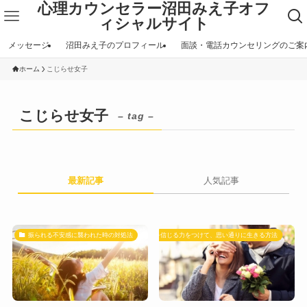
心理カウンセラー沼田みえ子オフ
ィシャルサイト
メッセージ
沼田みえ子のプロフィール
面談・電話カウンセリングのご案
ホーム
こじらせ女子
こじらせ女子
– tag –
最新記事
人気記事
振られる不安感に襲われた時の対処法
自分を信じる力をつけて、思い通りに生きる方法