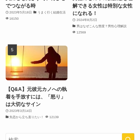
でつながる時
解できる女性は特別な女性
になれる！
2023年5月18日
うまく行く結婚生活
16150
2024年8月2日
男はなぜこんな態度？男性心理解説
12569
【Q&A】元彼元カノへの執
着を手放すには、「怒り」
は大切なサイン
2023年3月14日
失恋から立ち直りたい！
12139