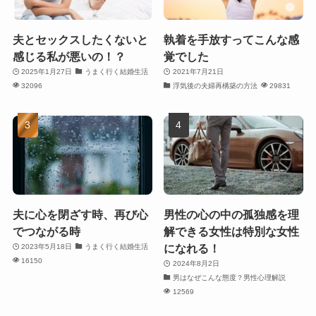
夫とセックスしたくないと
執着を手放すってこんな感
感じる私が悪いの！？
覚でした
2025年1月27日
うまく行く結婚生活
2021年7月21日
32096
浮気後の夫婦再構築の方法
29831
夫に心を閉ざす時、再び心
男性の心の中の孤独感を理
でつながる時
解できる女性は特別な女性
になれる！
2023年5月18日
うまく行く結婚生活
16150
2024年8月2日
男はなぜこんな態度？男性心理解説
12569