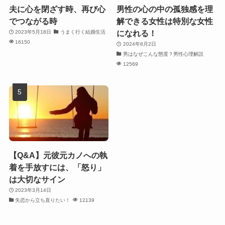
夫に心を閉ざす時、再び心
男性の心の中の孤独感を理
でつながる時
解できる女性は特別な女性
になれる！
2023年5月18日
うまく行く結婚生活
16150
2024年8月2日
男はなぜこんな態度？男性心理解説
12569
【Q&A】元彼元カノへの執
着を手放すには、「怒り」
は大切なサイン
2023年3月14日
失恋から立ち直りたい！
12139