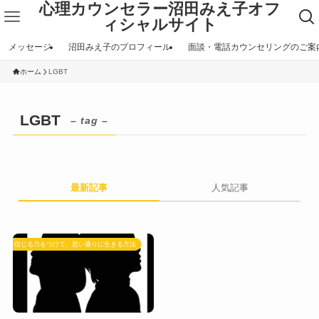
心理カウンセラー沼田みえ子オフ
ィシャルサイト
メッセージ
沼田みえ子のプロフィール
面談・電話カウンセリングのご案
ホーム
LGBT
LGBT
– tag –
最新記事
人気記事
自分を信じる力をつけて、思い通りに生きる方法